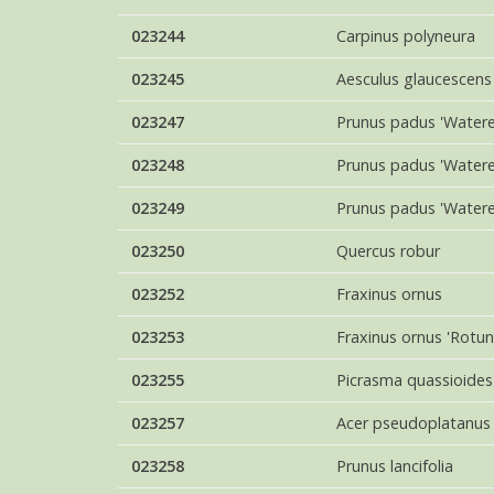
023244
Carpinus polyneura
023245
Aesculus glaucescens
023247
Prunus padus 'Waterer
023248
Prunus padus 'Waterer
023249
Prunus padus 'Waterer
023250
Quercus robur
023252
Fraxinus ornus
023253
Fraxinus ornus 'Rotund
023255
Picrasma quassioides
023257
Acer pseudoplatanus
023258
Prunus lancifolia