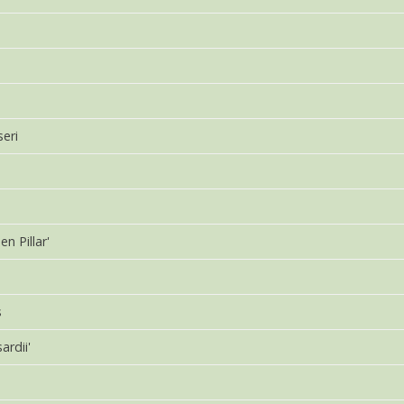
seri
n Pillar'
s
ardii'