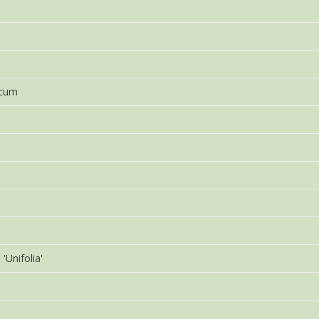
icum
'Unifolia'