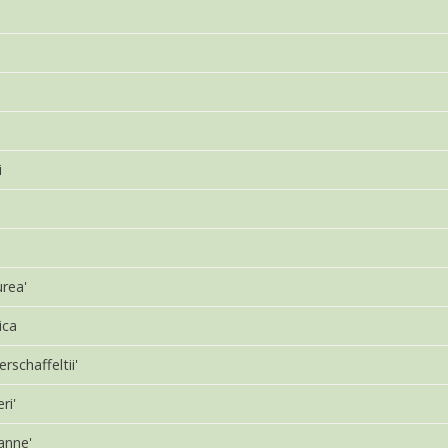
i
urea'
ica
erschaffeltii'
ri'
anne'