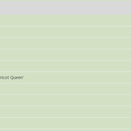
a
a
ricot Queen'
a
a